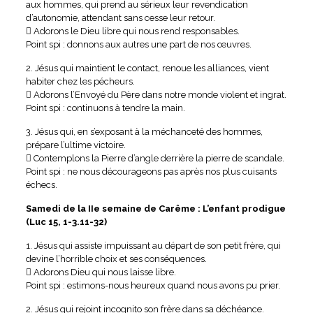
aux hommes, qui prend au sérieux leur revendication
d’autonomie, attendant sans cesse leur retour.
 Adorons le Dieu libre qui nous rend responsables.
Point spi : donnons aux autres une part de nos œuvres.
2. Jésus qui maintient le contact, renoue les alliances, vient
habiter chez les pécheurs.
 Adorons l’Envoyé du Père dans notre monde violent et ingrat.
Point spi : continuons à tendre la main.
3. Jésus qui, en s’exposant à la méchanceté des hommes,
prépare l’ultime victoire.
 Contemplons la Pierre d’angle derrière la pierre de scandale.
Point spi : ne nous décourageons pas après nos plus cuisants
échecs.
Samedi de la IIe semaine de Carême : L’enfant prodigue
(Luc 15, 1-3.11-32)
1. Jésus qui assiste impuissant au départ de son petit frère, qui
devine l’horrible choix et ses conséquences.
 Adorons Dieu qui nous laisse libre.
Point spi : estimons-nous heureux quand nous avons pu prier.
2. Jésus qui rejoint incognito son frère dans sa déchéance.