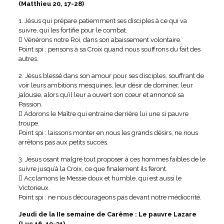
(Matthieu 20, 17-28)
1. Jésus qui prépare patiemment ses disciples à ce qui va
suivre, qui les fortifie pour le combat.
 Vénérons notre Roi, dans son abaissement volontaire.
Point spi : pensons à sa Croix quand nous souffrons du fait des
autres.
2. Jésus blessé dans son amour pour ses disciples, souffrant de
voir leurs ambitions mesquines, leur désir de dominer, leur
jalousie, alors qu’il leur a ouvert son cœur et annoncé sa
Passion.
 Adorons le Maître qui entraine derrière lui une si pauvre
troupe.
Point spi : laissons monter en nous les grands désirs, ne nous
arrêtons pas aux petits succès.
3. Jésus osant malgré tout proposer à ces hommes faibles de le
suivre jusqu’à la Croix, ce que finalement ils feront.
 Acclamons le Messie doux et humble, qui est aussi le
Victorieux.
Point spi : ne nous décourageons pas devant notre médiocrité.
Jeudi de la IIe semaine de Carême : Le pauvre Lazare
(Luc 16, 19-31)