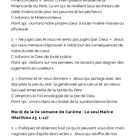
miséricordieux ». Jésus, contemplateur extasié de la
Miséricorde du Père, lui en qui se révèlent tous les trésors de
cette miséricorde pour les pauvres et les pécheurs.
 Adorons le Miséricordieux.
Point spi : ouvrons notre propre cœur à toute misère morale ou
physique.
2. « Ne jugez pas et vous ne serez pas jugés (par Dieu) ». Jésus
qui nous menace d’éprouver à notre tour les conséquences de
notre dureté de cœur.
 Adorons le Dieu de toute justice.
Point spi : veillons sur nos pensées, ne laissons pas stagner des
jugements accusateurs.
3. « Donnez et on vous donnera ». Jésus qui partage avec ses
disciples la joie du don, la générosité sans calcul et, en retour,
l’accueil émerveillé de la bonté du Père.
 Vénérons le Fils enveloppé de la joie de Dieu.
Point spi : vivons dans le constat de la surabondance divine.
Mardi de la IIe semaine de Carême : Le seul Maître
(Matthieu 23, 1-12)
1. « Pratiquez et observez tout ce qu’ils peuvent vous dire, mais
n’agissez pas d’après leurs actes ». Jésus qui souffre de nos