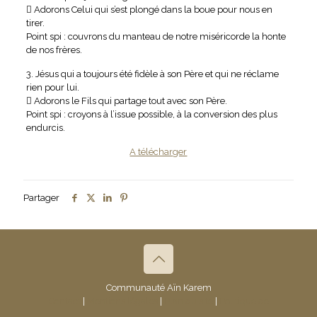
 Adorons Celui qui s’est plongé dans la boue pour nous en
tirer.
Point spi : couvrons du manteau de notre miséricorde la honte
de nos frères.
3. Jésus qui a toujours été fidèle à son Père et qui ne réclame
rien pour lui.
 Adorons le Fils qui partage tout avec son Père.
Point spi : croyons à l’issue possible, à la conversion des plus
endurcis.
A télécharger
Partager
Communauté Aïn Karem
Contact
|
Mentions légales
|
Plan du site
|
Politique de
confidentialité
- © 2019 Communauté Aïn Karem