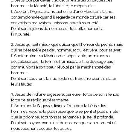
1. Jésus tout pur devant lequel on étale les turpitudes des
hommes : la lâcheté, la lubricité, le mépris, etc…
 Adorons l’Agneau sans tâche, né d’une Mère sans tâche,
contemplons-le quand il regarde ce monde torturé par ses
convoitises mauvaises, unissons-nous à sa pureté.
Point spi : rejetons de notre cœur tout attachement à
l’impureté.
2. Jésus qui sait mieux que quiconque l’horreur du péché, mais
qui ne désespère pas de l’homme, et qui est venu pour sauver.
 Contemplons sa Miséricorde inépuisable, admirons sa
délicatesse pour la femme humiliée qu’il ne dévisage pas,
communions à son cœur révolté par la méchanceté des
hommes.
Point spi : couvrons la nudité de nos frères, refusons d’étaler
leurs fautes.
3. Jésus plein d’une sagesse supérieure : force de son silence,
force de sa réplique désarmante.
 Admirons la Sagesse divine affrontée à la bêtise des
hommes, voyons-la plus rusée que le serpent et plus simple
que la colombe, écoutons sa sentence si juste, si profonde.
Point spi : soyons conscient de nos manques au moment où
nous voudrions accuser les autres.