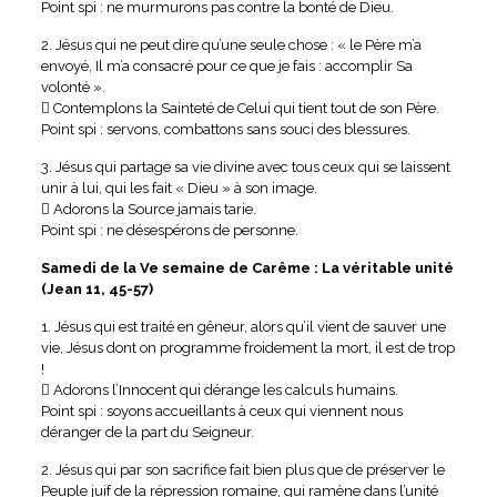
Point spi : ne murmurons pas contre la bonté de Dieu.
2. Jésus qui ne peut dire qu’une seule chose : « le Père m’a
envoyé, Il m’a consacré pour ce que je fais : accomplir Sa
volonté ».
 Contemplons la Sainteté de Celui qui tient tout de son Père.
Point spi : servons, combattons sans souci des blessures.
3. Jésus qui partage sa vie divine avec tous ceux qui se laissent
unir à lui, qui les fait « Dieu » à son image.
 Adorons la Source jamais tarie.
Point spi : ne désespérons de personne.
Samedi de la Ve semaine de Carême : La véritable unité
(Jean 11, 45-57)
1. Jésus qui est traité en gêneur, alors qu’il vient de sauver une
vie, Jésus dont on programme froidement la mort, il est de trop
!
 Adorons l’Innocent qui dérange les calculs humains.
Point spi : soyons accueillants à ceux qui viennent nous
déranger de la part du Seigneur.
2. Jésus qui par son sacrifice fait bien plus que de préserver le
Peuple juif de la répression romaine, qui ramène dans l’unité