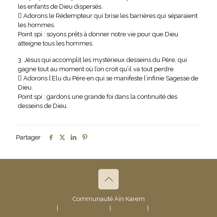
les enfants de Dieu dispersés.
 Adorons le Rédempteur qui brise les barrières qui séparaient
les hommes.
Point spi : soyons prêts à donner notre vie pour que Dieu
atteigne tous les hommes.
3. Jésus qui accomplit les mystérieux desseins du Père, qui
gagne tout au moment où l’on croit qu’il va tout perdre.
 Adorons l’Elu du Père en qui se manifeste l’infinie Sagesse de
Dieu.
Point spi : gardons une grande foi dans la continuité des
desseins de Dieu.
Partager
Communauté Aïn Karem
Contact
|
Mentions légales
|
Plan du site
|
Politique de