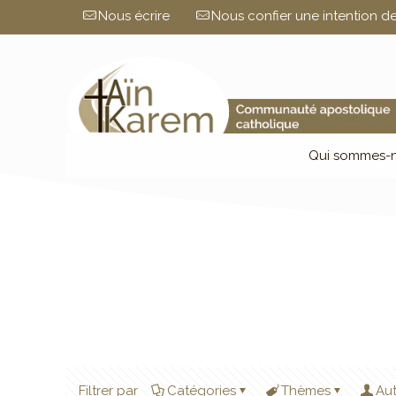
Nous écrire
Nous confier une intention de
Qui sommes-n
Filtrer par
Catégories
Thèmes
Au