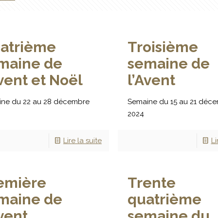
atrième
Troisième
maine de
semaine de
Avent et Noël
l’Avent
ne du 22 au 28 décembre
Semaine du 15 au 21 déc
2024
Lire la suite
Li
emière
Trente
maine de
quatrième
Avent
semaine du