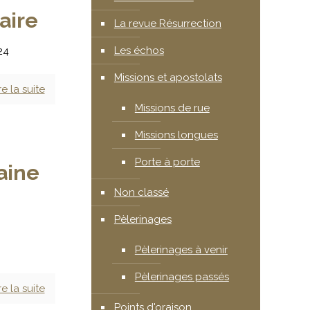
aire
La revue Résurrection
Les échos
24
Missions et apostolats
re la suite
Missions de rue
Missions longues
Porte à porte
aine
Non classé
Pèlerinages
Pèlerinages à venir
Pèlerinages passés
re la suite
Points d'oraison